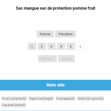
Sac mangue sac de protection pomme fruit
Premier
Précédent
1
2
3
4
5
6
Prochain
Dernier
Mots clés
Food container
(0)
Paper food bag
(0)
Food paper
(0)
Knife fork spoon
(0)
Cup bowl plate
(0)