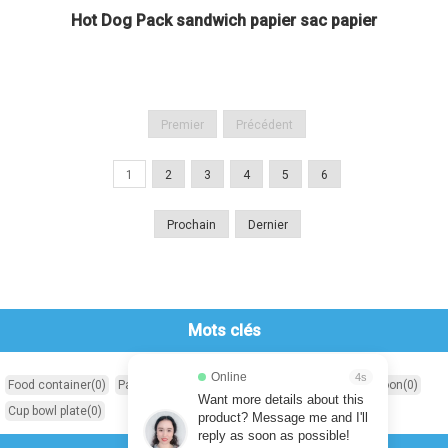
Hot Dog Pack sandwich papier sac papier
Premier
Précédent
1
2
3
4
5
6
Prochain
Dernier
Mots clés
Online
4s
Food container
(0)
Paper food bag
(0)
Food paper
(0)
Knife fork spoon
(0)
Want more details about this
Cup bowl plate
(0)
product? Message me and I'll
reply as soon as possible!